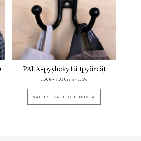
)
PALA-pyyhekyltti (pyöreä)
0 €
Hintaluokka: 5,50 € - 7,00 €
5,50
€
–
7,00
€
sis. alv 25,5%.
 tuotteella on useampi muunnelma. Voit tehdä valinnat tuotteen siv
Tällä tuotteella on
VALITSE VAIHTOEHDOISTA