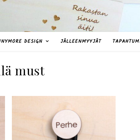
NNYMORE DESIGN
JÄLLEENMYYJÄT
TAPAHTUM
llä must