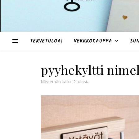
TERVETULOA!
VERKKOKAUPPA
SU
pyyhekyltti nime
Suosituimmat ensin
Näytetään kaikki 2 tulosta