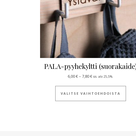
PALA-pyyhekyltti (suorakaide
Hintaluokka: 6,00 € - 7,8
6,00
€
–
7,80
€
sis. alv 25,5%.
Tällä
VALITSE VAIHTOEHDOISTA