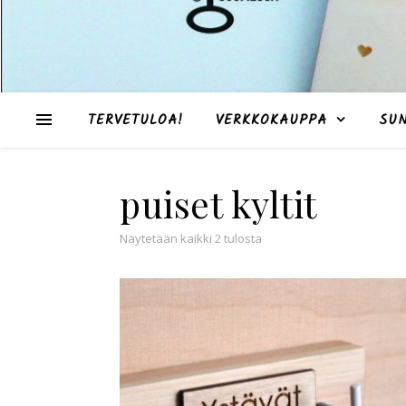
TERVETULOA!
VERKKOKAUPPA
SU
puiset kyltit
Suosituimmat ensin
Näytetään kaikki 2 tulosta