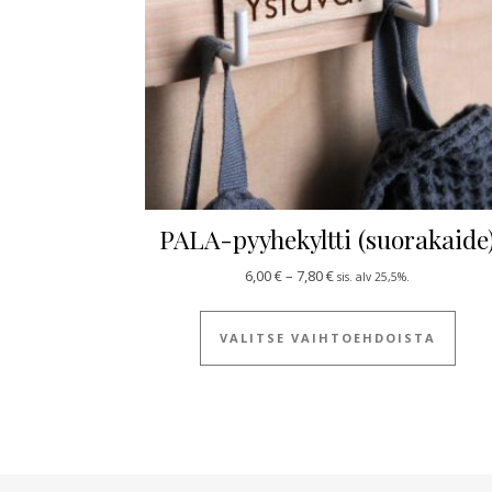
PALA-pyyhekyltti (suorakaide
Hintaluokka: 6,00 € - 7,8
6,00
€
–
7,80
€
sis. alv 25,5%.
Tällä
VALITSE VAIHTOEHDOISTA