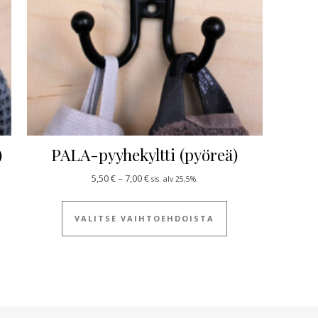
)
PALA-pyyhekyltti (pyöreä)
0 €
Hintaluokka: 5,50 € - 7,00 €
5,50
€
–
7,00
€
sis. alv 25,5%.
 tuotteella on useampi muunnelma. Voit tehdä valinnat tuotteen siv
Tällä tuotteella on
VALITSE VAIHTOEHDOISTA