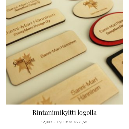
Rintanimikyltti logolla
Hintaluokka: 12,00 € - 16,00 €
12,00
€
–
16,00
€
sis. alv 25,5%.