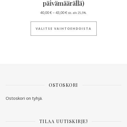
päivämäärällä)
Hintaluokka: 40,00 € - 43,00 €
40,00
€
–
43,00
€
sis. alv 25,5%.
Tällä tuotteella
VALITSE VAIHTOEHDOISTA
OSTOSKORI
Ostoskori on tyhjä.
TILAA UUTISKIRJE!