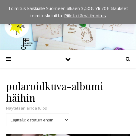
Toimitus kaikkialle Suomeen alkaen 3,50€. Yli 70€ tilaukset
toimituskuluitta.
Piilota tämä ilmoitus
polaroidkuva-albumi
häihin
Näytetään ainoa tulos