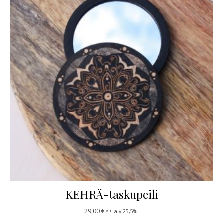
KEHRÄ-taskupeili
29,00
€
sis. alv 25,5%.