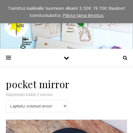
Toimitus kaikkialle Suomeen alkaen 3,50€. Yli 70€ tilaukset
toimituskuluitta.
Piilota tämä ilmoitus
pocket mirror
Suosituimmat ensin
Näytetään kaikki 2 tulosta