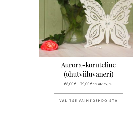
Aurora-koruteline
(ohutviiluvaneri)
Hintaluokka: 68,00 € - 7
68,00
€
–
79,00
€
sis. alv 25,5%.
Tällä
VALITSE VAIHTOEHDOISTA