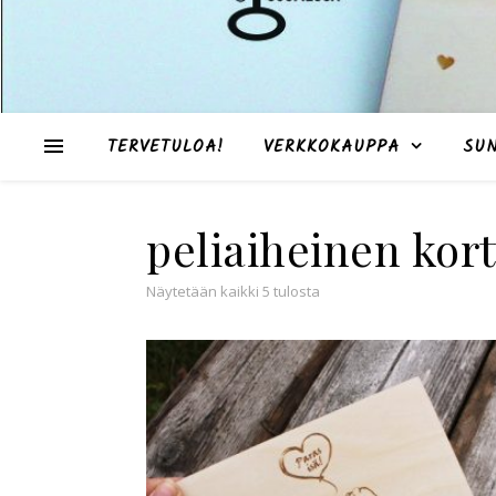
TERVETULOA!
VERKKOKAUPPA
SU
peliaiheinen kort
Suosituimmat ensin
Näytetään kaikki 5 tulosta