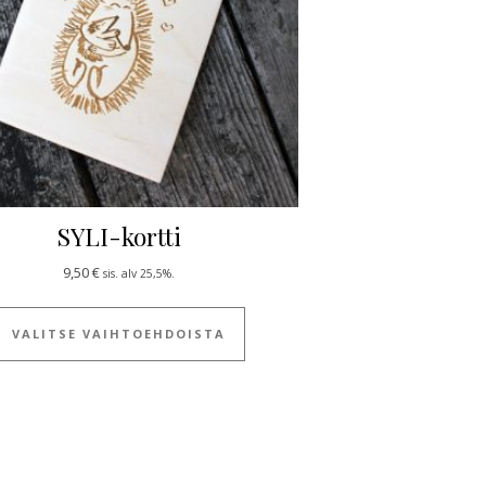
SYLI-kortti
9,50
€
sis. alv 25,5%.
ulla.
Tällä tuotteella on useampi muun
VALITSE VAIHTOEHDOISTA