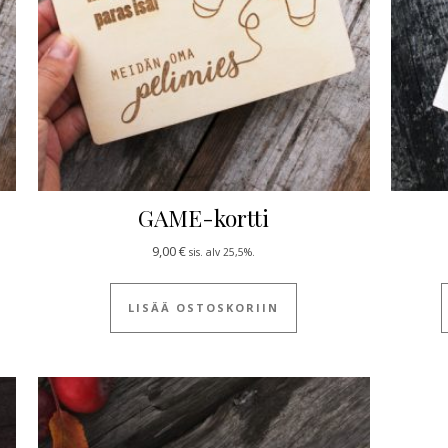
GAME-kortti
9,00
€
sis. alv 25,5%.
 tuotteella on useampi muunnelma. Voit tehdä valinnat tuotteen siv
LISÄÄ OSTOSKORIIN