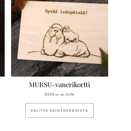
MURSU-vanerikortti
9,50
€
sis. alv 25,5%.
 tuotteella on useampi muunnelma. Voit tehdä valinnat tuotteen siv
Tällä tuotteella on
VALITSE VAIHTOEHDOISTA