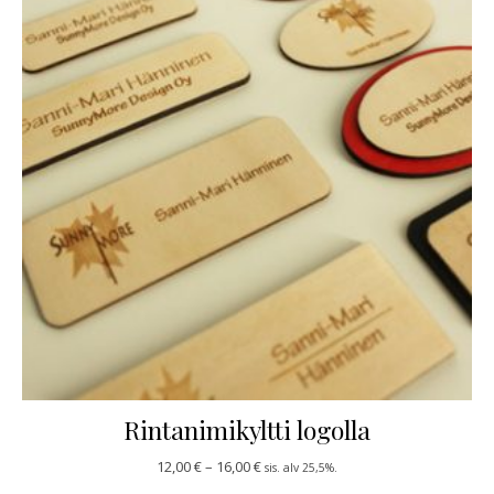
Rintanimikyltti logolla
Hintaluokka: 12,00 € - 16,00 €
12,00
€
–
16,00
€
sis. alv 25,5%.