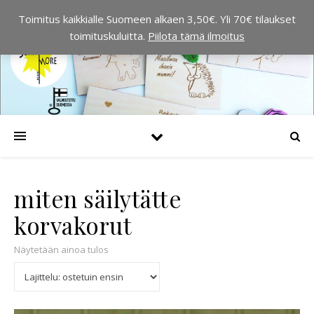
Toimitus kaikkialle Suomeen alkaen 3,50€. Yli 70€ tilaukset
toimituskuluitta.
Piilota tämä ilmoitus
miten säilytätte
korvakorut
Näytetään ainoa tulos