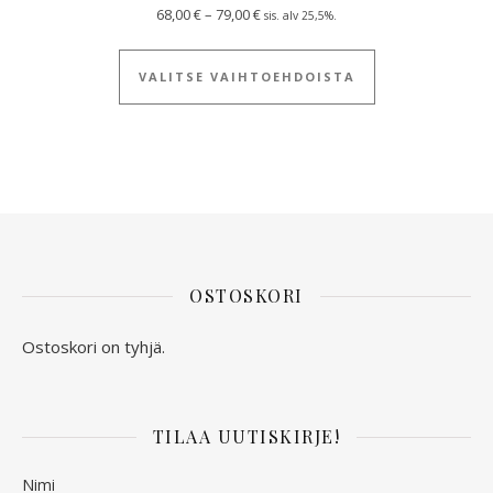
Hintaluokka: 68,00 € - 79,00 €
68,00
€
–
79,00
€
sis. alv 25,5%.
Tällä tuotteella
VALITSE VAIHTOEHDOISTA
OSTOSKORI
Ostoskori on tyhjä.
TILAA UUTISKIRJE!
Nimi