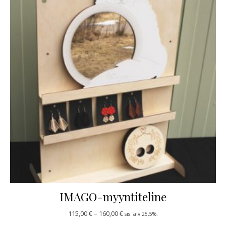
IMAGO-myyntiteline
Hintaluokka: 115,00 € - 160,00 €
115,00
€
–
160,00
€
sis. alv 25,5%.