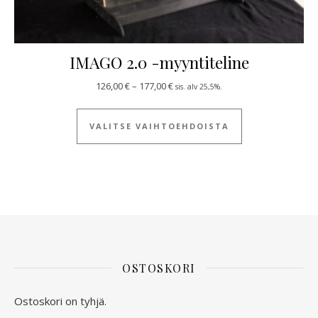
IMAGO 2.0 -myyntiteline
Hintaluokka: 126,00 € - 177,00 €
126,00
€
–
177,00
€
sis. alv 25,5%.
Tällä tuotteella
VALITSE VAIHTOEHDOISTA
OSTOSKORI
Ostoskori on tyhjä.