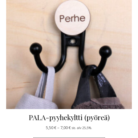
PALA-pyyhekyltti (pyöreä)
Hintaluokka: 5,50 € - 7,00 €
5,50
€
–
7,00
€
sis. alv 25,5%.
Tällä tuotteella