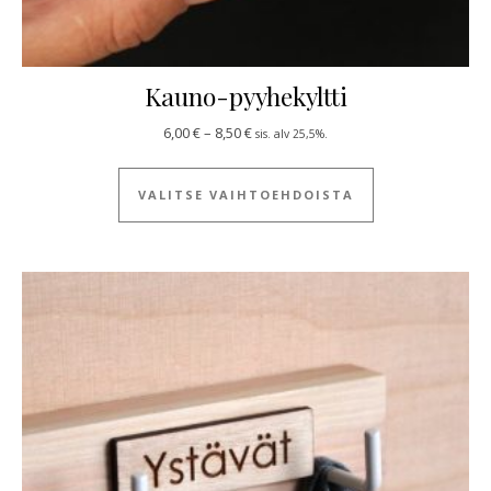
Kauno-pyyhekyltti
Hintaluokka: 6,00 € - 8,50 €
6,00
€
–
8,50
€
sis. alv 25,5%.
Tällä tuotteella
VALITSE VAIHTOEHDOISTA