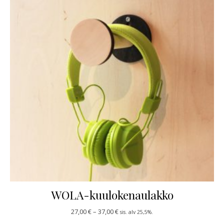
WOLA-kuulokenaulakko
Hintaluokka: 27,00 € - 37,00 €
27,00
€
–
37,00
€
sis. alv 25,5%.