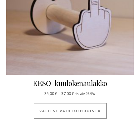
KESO-kuulokenaulakko
Hintaluokka: 35,00 € - 37,00 €
35,00
€
–
37,00
€
sis. alv 25,5%.
Tällä tuotteella
VALITSE VAIHTOEHDOISTA