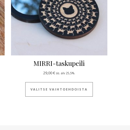
MIRRI-taskupeili
29,00
€
sis. alv 25,5%.
 tuotteella on useampi muunnelma. Voit tehdä valinnat tuotteen siv
Tällä tuotteella on
VALITSE VAIHTOEHDOISTA