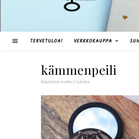
TERVETULOA!
VERKKOKAUPPA
SU
kämmenpeili
Suosituimmat ensin
Näytetään kaikki 2 tulosta