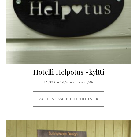
Hotelli Helpotus -kyltti
Hintaluokka: 14,00 € - 14,50 €
14,00
€
–
14,50
€
sis. alv 25,5%.
Tällä tuotteella
VALITSE VAIHTOEHDOISTA