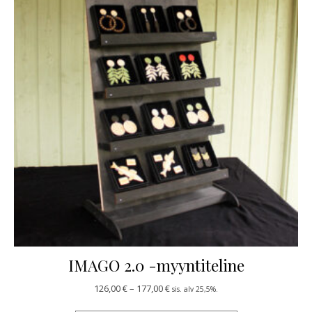
IMAGO 2.0 -myyntiteline
Hintaluokka: 126,00 € - 177,00 €
126,00
€
–
177,00
€
sis. alv 25,5%.
Tällä tuotteella