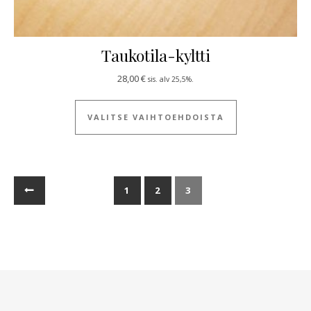
Taukotila-kyltti
28,00
€
sis. alv 25,5%.
Tällä tuotteella
VALITSE VAIHTOEHDOISTA
←
1
2
3