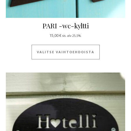
PARI -wc-kyltti
15,00
€
sis. alv 25,5%.
Tällä tuotteella
VALITSE VAIHTOEHDOISTA