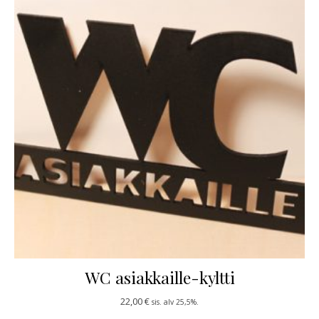
WC asiakkaille-kyltti
22,00
€
sis. alv 25,5%.