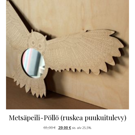
Metsäpeili-Pöllö (ruskea puukuitulevy)
Alkuperäinen hinta oli: 65,00 €.
Nykyinen hinta on: 29,00 €.
65,00
€
29,00
€
sis. alv 25,5%.