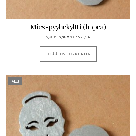
Mies-pyyhekyltti (hopea)
Alkuperäinen hinta oli: 5,00 €.
Nykyinen hinta on: 3,50 €.
5,00
€
3,50
€
sis. alv 25,5%.
LISÄÄ OSTOSKORIIN
ALE!