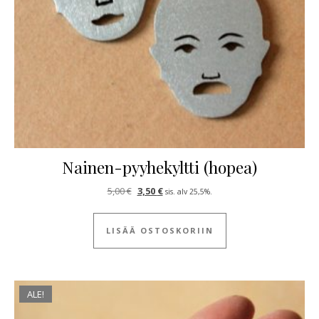
Nainen-pyyhekyltti (hopea)
Alkuperäinen hinta oli: 5,00 €.
Nykyinen hinta on: 3,50 €.
5,00
€
3,50
€
sis. alv 25,5%.
LISÄÄ OSTOSKORIIN
ALE!