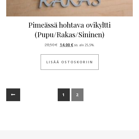
Pimeässä hohtava ovikyltti
(Pupu/Rakas/Sininen)
Alkuperäinen hinta oli: 28,50 €.
Nykyinen hinta on: 14,00 €.
28,50
€
14,00
€
sis. alv 25,5%.
LISÄÄ OSTOSKORIIN
←
1
2