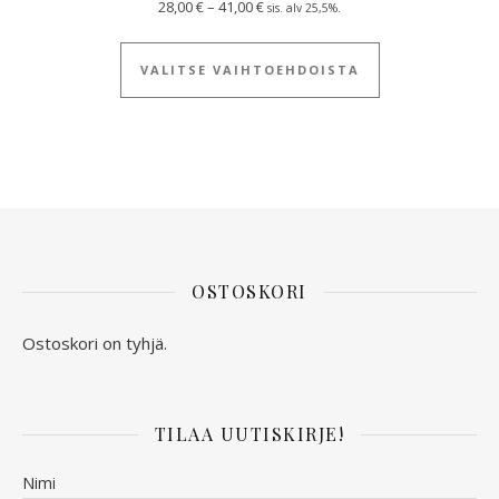
Hintaluokka: 28,00 € - 41,00 €
28,00
€
–
41,00
€
sis. alv 25,5%.
Tällä tuotteella
VALITSE VAIHTOEHDOISTA
OSTOSKORI
Ostoskori on tyhjä.
TILAA UUTISKIRJE!
Nimi