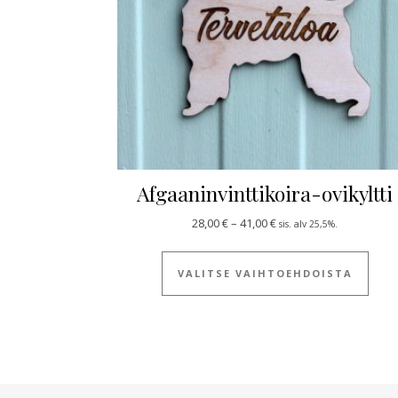
Afgaaninvinttikoira-ovikyltti
Hintaluokka: 28,00 € - 4
28,00
€
–
41,00
€
sis. alv 25,5%.
Tällä
VALITSE VAIHTOEHDOISTA