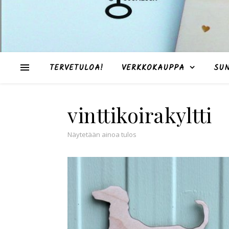
TERVETULOA!
VERKKOKAUPPA
SU
vinttikoirakyltti
Näytetään ainoa tulos