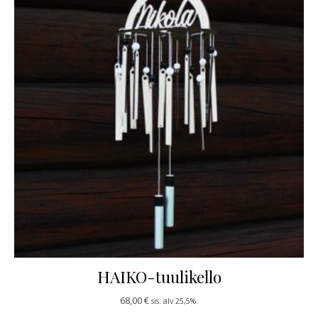
HAIKO-tuulikello
68,00
€
sis. alv 25,5%.