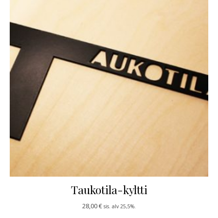
Taukotila-kyltti
28,00
€
sis. alv 25,5%.