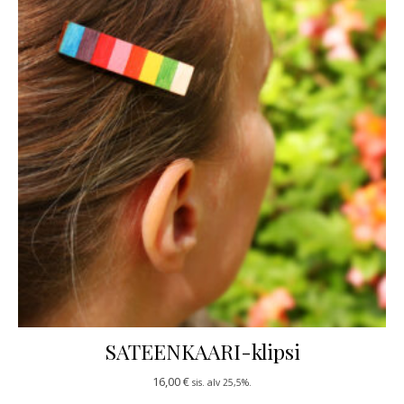
SATEENKAARI-klipsi
16,00
€
sis. alv 25,5%.