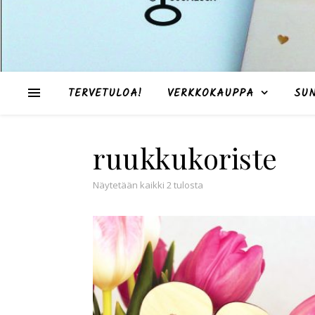
TERVETULOA!
VERKKOKAUPPA
SU
ruukkukoriste
Suosituimmat ensin
Näytetään kaikki 2 tulosta