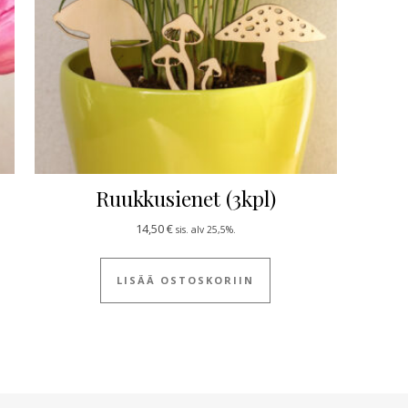
Ruukkusienet (3kpl)
14,50
€
sis. alv 25,5%.
 tuotteella on useampi muunnelma. Voit tehdä valinnat tuotteen siv
LISÄÄ OSTOSKORIIN