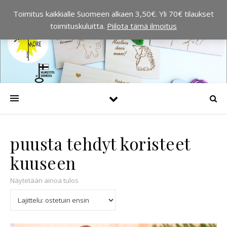
Toimitus kaikkialle Suomeen alkaen 3,50€. Yli 70€ tilaukset
toimituskuluitta.
Piilota tämä ilmoitus
puusta tehdyt koristeet
kuuseen
Näytetään ainoa tulos