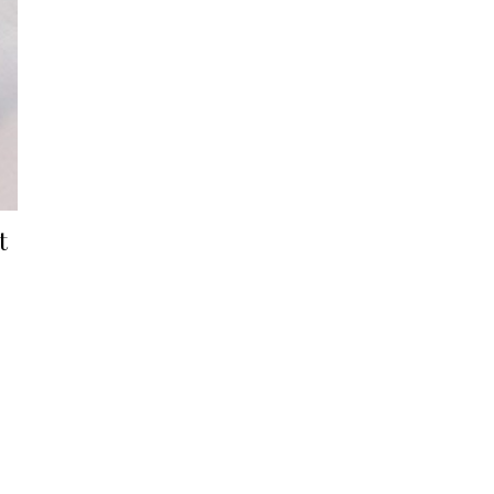
t
 tuotteella on useampi muunnelma. Voit tehdä valinnat tuotteen siv