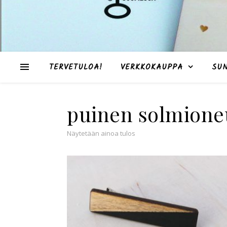
TERVETULOA!
VERKKOKAUPPA
SU
puinen solmione
Näytetään ainoa tulos