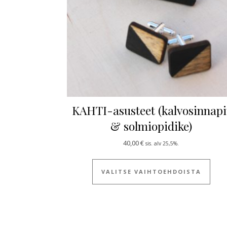
KAHTI-asusteet (kalvosinnapi
& solmiopidike)
40,00
€
sis. alv 25,5%.
Tällä
VALITSE VAIHTOEHDOISTA