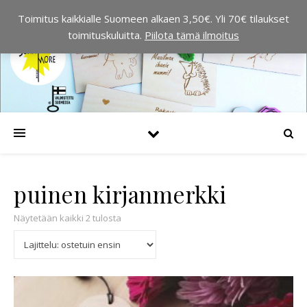
Toimitus kaikkialle Suomeen alkaen 3,50€. Yli 70€ tilaukset
toimituskuluitta.
Piilota tämä ilmoitus
puinen kirjanmerkki
Suosituimmat ensin
Näytetään kaikki 2 tulosta