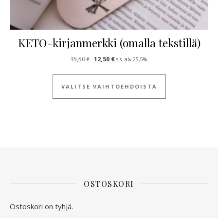
KETO-kirjanmerkki (omalla tekstillä)
Alkuperäinen hinta oli: 15,50 €.
Nykyinen hinta on: 12,50 €.
15,50
€
12,50
€
sis. alv 25,5%.
Tällä tuotteella
VALITSE VAIHTOEHDOISTA
OSTOSKORI
Ostoskori on tyhjä.