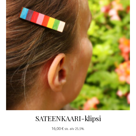
SATEENKAARI-klipsi
16,00
€
sis. alv 25,5%.