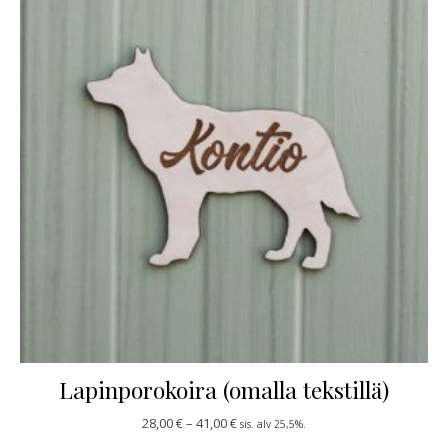
Lapinporokoira (omalla tekstillä)
Hintaluokka: 28,00 € - 41,00 €
28,00
€
–
41,00
€
sis. alv 25,5%.