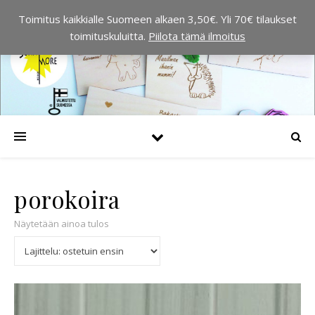
Toimitus kaikkialle Suomeen alkaen 3,50€. Yli 70€ tilaukset
toimituskuluitta.
Piilota tämä ilmoitus
porokoira
Näytetään ainoa tulos