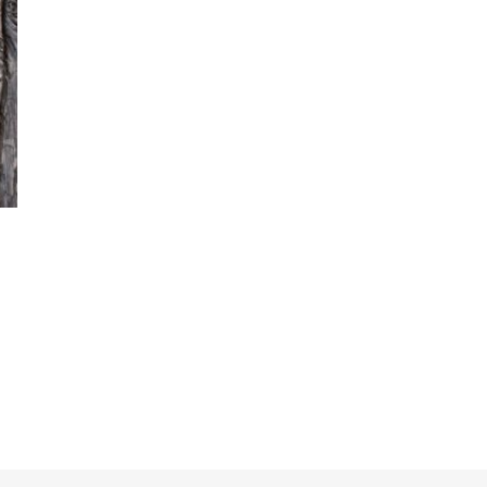
 tuotteella on useampi muunnelma. Voit tehdä valinnat tuotteen siv