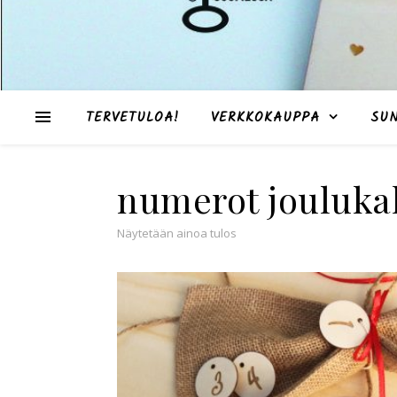
TERVETULOA!
VERKKOKAUPPA
SU
numerot joulukal
Näytetään ainoa tulos