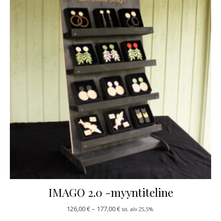
IMAGO 2.0 -myyntiteline
Hintaluokka: 126,00 € - 177,00 €
126,00
€
–
177,00
€
sis. alv 25,5%.