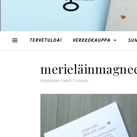
TERVETULOA!
VERKKOKAUPPA
SU
merieläinmagnee
Suosituimmat ensin
Näytetään kaikki 2 tulosta