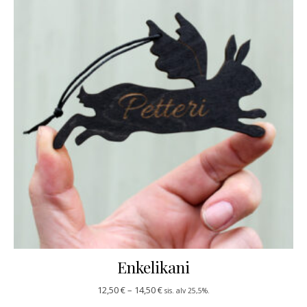
Enkelikani
Hintaluokka: 12,50 € - 14,50 €
12,50
€
–
14,50
€
sis. alv 25,5%.