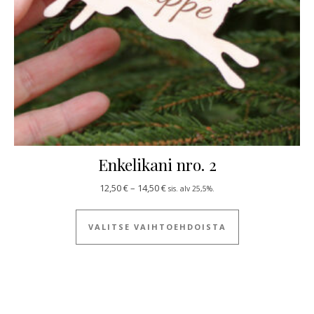
Enkelikani nro. 2
Hintaluokka: 12,50 € - 14,50 €
12,50
€
–
14,50
€
sis. alv 25,5%.
Tällä tuotteella
VALITSE VAIHTOEHDOISTA