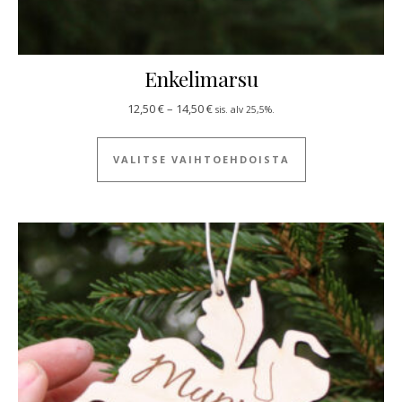
Enkelimarsu
Hintaluokka: 12,50 € - 14,50 €
12,50
€
–
14,50
€
sis. alv 25,5%.
Tällä tuotteella
VALITSE VAIHTOEHDOISTA