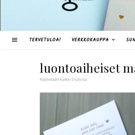
TERVETULOA!
VERKKOKAUPPA
SU
luontoaiheiset m
Suosituimmat ensin
Näytetään kaikki 3 tulosta