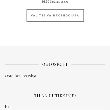
16,50
€
sis. alv 25,5%.
Tällä tuotteella
VALITSE VAIHTOEHDOISTA
OSTOSKORI
Ostoskori on tyhjä.
TILAA UUTISKIRJE!
Nimi