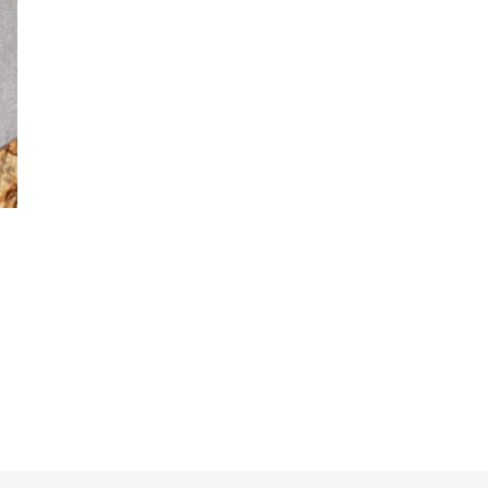
 tuotteella on useampi muunnelma. Voit tehdä valinnat tuotteen siv