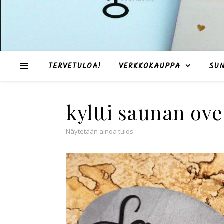
TERVETULOA!
VERKKOKAUPPA
SU
kyltti saunan ov
Näytetään ainoa tulos