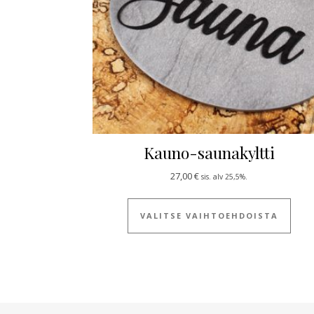
Kauno-saunakyltti
27,00
€
sis. alv 25,5%.
Tällä
VALITSE VAIHTOEHDOISTA