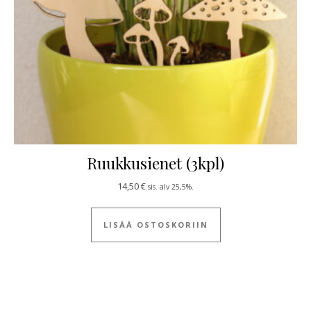
Ruukkusienet (3kpl)
14,50
€
sis. alv 25,5%.
LISÄÄ OSTOSKORIIN