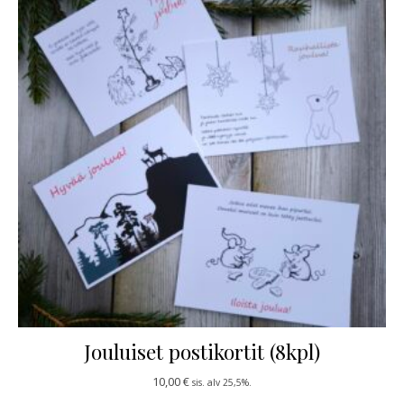
Jouluiset postikortit (8kpl)
10,00
€
sis. alv 25,5%.