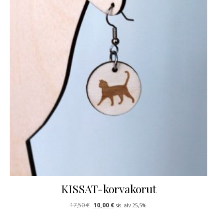
KISSAT-korvakorut
Alkuperäinen hinta oli: 17,50 €.
Nykyinen hinta on: 10,00 €.
17,50
€
10,00
€
sis. alv 25,5%.