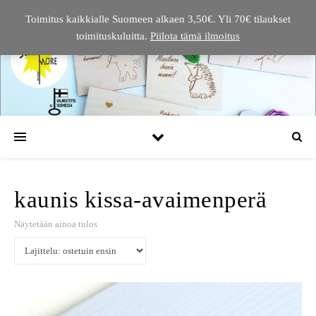
Toimitus kaikkialle Suomeen alkaen 3,50€. Yli 70€ tilaukset
toimituskuluitta.
Piilota tämä ilmoitus
kaunis kissa-avaimenperä
Näytetään ainoa tulos