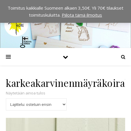
Toimitus kaikkialle Suomeen alkaen 3,50€. Yli 70€ tilaukset
toimituskuluitta.
Piilota tämä ilmoitus
karkeakarvinenmäyräkoiraky
Näytetään ainoa tulos