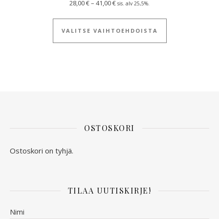
Hintaluokka: 28,00 € - 41,00 €
28,00
€
–
41,00
€
sis. alv 25,5%.
Tällä tuotteella
VALITSE VAIHTOEHDOISTA
OSTOSKORI
Ostoskori on tyhjä.
TILAA UUTISKIRJE!
Nimi