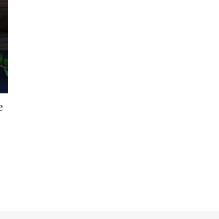
e
 tuotteella on useampi muunnelma. Voit tehdä valinnat tuotteen siv