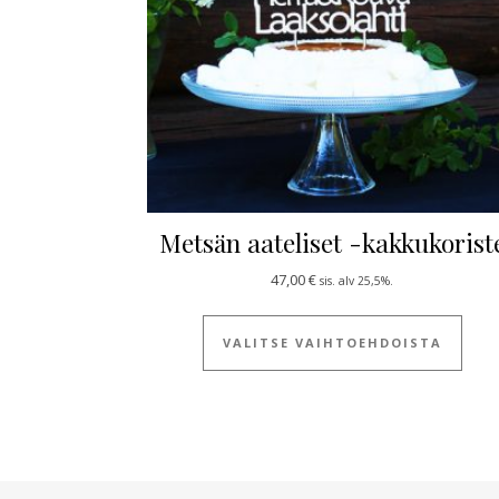
Metsän aateliset -kakkukorist
47,00
€
sis. alv 25,5%.
Tällä
VALITSE VAIHTOEHDOISTA