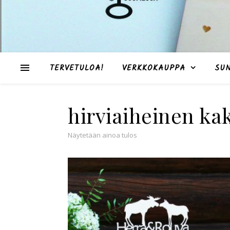
TERVETULOA!
VERKKOKAUPPA
SU
hirviaiheinen ka
Näytetään ainoa tulos