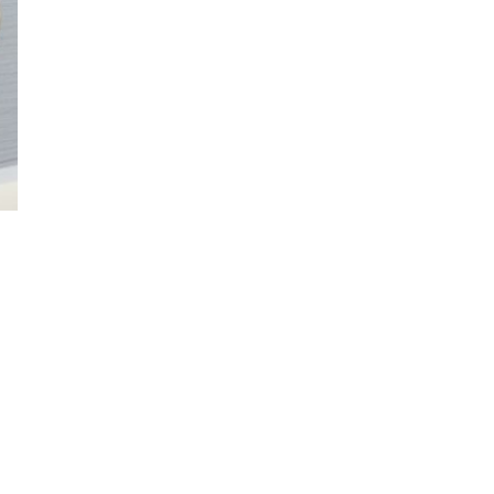
 tuotteella on useampi muunnelma. Voit tehdä valinnat tuotteen siv