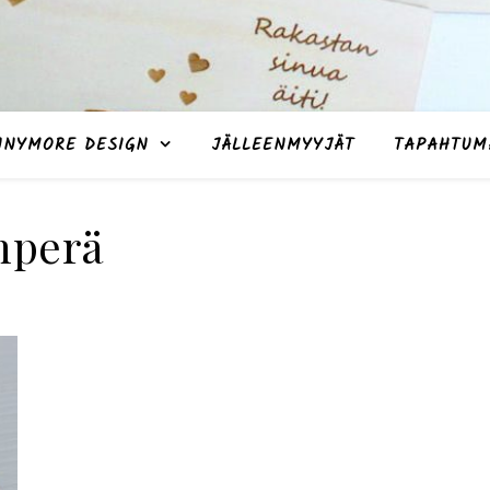
NNYMORE DESIGN
JÄLLEENMYYJÄT
TAPAHTUM
nperä