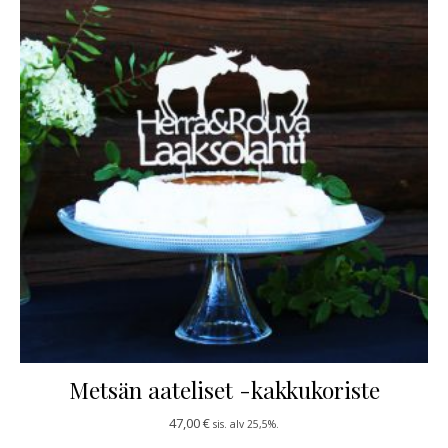
Metsän aateliset -kakkukoriste
47,00
€
sis. alv 25,5%.