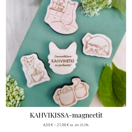
KAHVIKISSA-magneetit
Hintaluokka: 4,50 € - 21,00 €
4,50
€
–
21,00
€
sis. alv 25,5%.