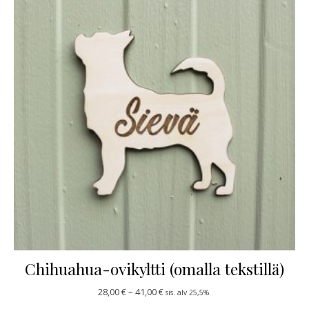
Chihuahua-ovikyltti (omalla tekstillä)
Hintaluokka: 28,00 € - 41,00 €
28,00
€
–
41,00
€
sis. alv 25,5%.