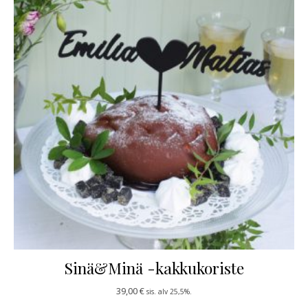
Sinä&Minä -kakkukoriste
39,00
€
sis. alv 25,5%.