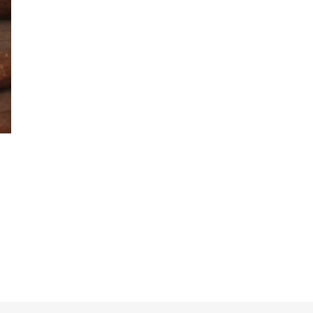
 tuotteella on useampi muunnelma. Voit tehdä valinnat tuotteen siv