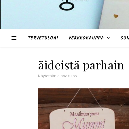
TERVETULOA!
VERKKOKAUPPA
SU
äideistä parhain
Näytetään ainoa tulos